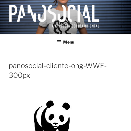
Saltar
para
o
conteúdo
PANOSOCIAL
Uma estoria socioambiental
Menu
panosocial-cliente-ong-WWF-
300px