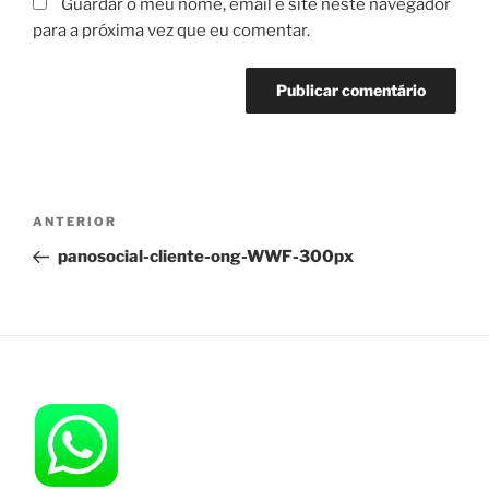
Guardar o meu nome, email e site neste navegador
para a próxima vez que eu comentar.
Navegação
Conteúdo
ANTERIOR
de
anterior
panosocial-cliente-ong-WWF-300px
artigos