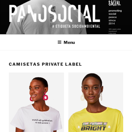
Saltar
para
o
conteúdo
PANOSOCIAL
Uma estoria socioambiental
Menu
CAMISETAS PRIVATE LABEL