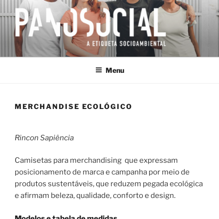
Saltar
para
o
conteúdo
PANOSOCIAL
Uma estoria socioambiental
Menu
MERCHANDISE ECOLÓGICO
Rincon Sapiência
Camisetas para merchandising que expressam
posicionamento de marca e campanha por meio de
produtos sustentáveis, que reduzem pegada ecológica
e afirmam beleza, qualidade, conforto e design.
Modelos e tabela de medidas