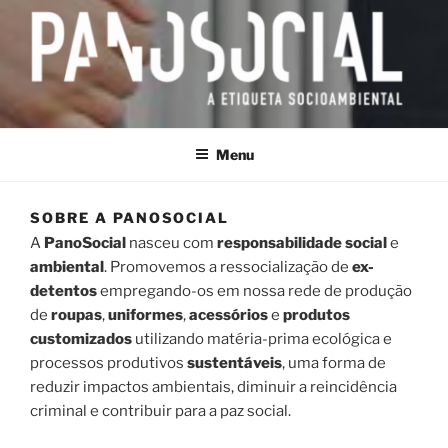
PANOSOCIAL
Uma estoria socioambiental
Menu
SOBRE A PANOSOCIAL
A
PanoSocial
nasceu com
responsabilidade social
e
ambiental
. Promovemos a ressocialização de
ex-
detentos
empregando-os em nossa rede de produção
de
roupas
,
uniformes
,
acessórios
e
produtos
customizados
utilizando matéria-prima ecológica e
processos produtivos
sustentáveis
, uma forma de
reduzir impactos ambientais, diminuir a reincidência
criminal e contribuir para a paz social.