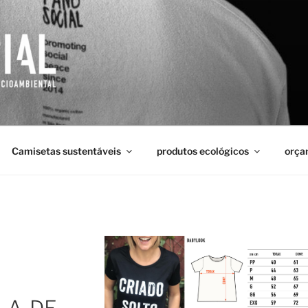
AL
Camisetas sustentáveis
produtos ecológicos
orça