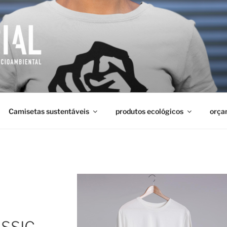
AL
Camisetas sustentáveis
produtos ecológicos
orça